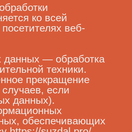
 обработки
яется ко всей
 посетителях веб-
х данных — обработка
ительной техники.
енное прекращение
 случаев, если
ых данных).
формационных
нных, обеспечивающих
https://suzdal.pro/.