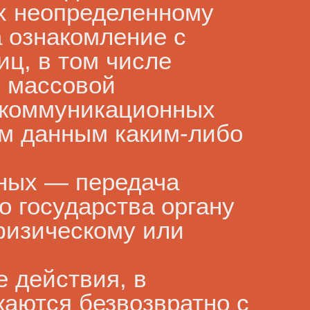
х неопределенному
а ознакомление с
ц, в том числе
х массовой
екоммуникационных
ым данным каким-либо
нных — передача
 государства органу
физическому или
 действия, в
жаются безвозвратно с