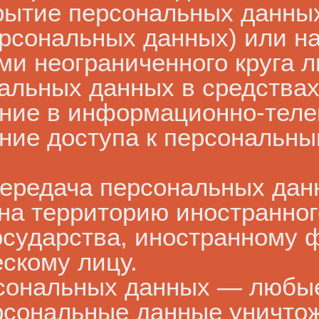
рытие персональных данны
ерсональных данных) или н
 неограниченного круга ли
альных данных в средства
ние в информационно-тел
ение доступа к персональн
 передача персональных да
а территорию иностранного
осударства, иностранному 
скому лицу.
рсональных данных — любые
ерсональные данные уничто