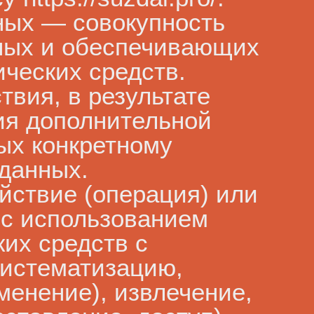
ных — совокупность
ных и обеспечивающих
ческих средств.
вия, в результате
ия дополнительной
ых конкретному
данных.
йствие (операция) или
 с использованием
ких средств с
систематизацию,
менение), извлечение,